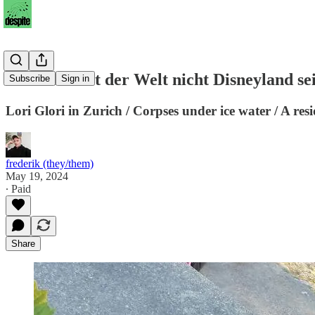
dass der Rest der Welt nicht Disneyland se
Subscribe
Sign in
Lori Glori in Zurich / Corpses under ice water / A re
frederik (they/them)
May 19, 2024
∙ Paid
Share