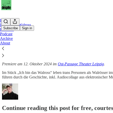
Home
Ich bin das Walross
Subscribe
Sign in
Portfolio
Podcast
Archive
Ich bin das Walross
About
Premiere am 12. Oktober 2024 im
Ost-Passage Theater Leipzig
.
Im Stück „Ich bin das Walross“
leben trans Personen als Walrösser i
führen durch die Geschichte, inkl. Audiocollage aus elektronischer 
Continue reading this post for free, courte